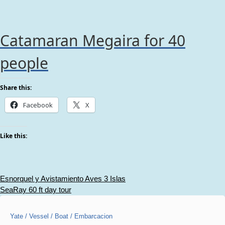
Catamaran Megaira for 40
people
Share this:
Facebook
X
Like this:
Post
Esnorquel y Avistamiento Aves 3 Islas
SeaRay 60 ft day tour
navigation
Yate / Vessel / Boat / Embarcacion