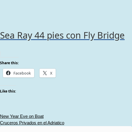
Sea Ray 44 pies con Fly Bridge
Share this:
Facebook
X
Like this:
Post
New Year Eve on Boat
Cruceros Privados en el Adriatico