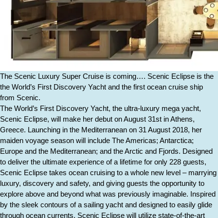
The Scenic Luxury Super Cruise is coming…. Scenic Eclipse is the
the World’s First Discovery Yacht and the first ocean cruise ship
from Scenic.
The World’s First Discovery Yacht, the ultra-luxury mega yacht,
Scenic Eclipse, will make her debut on August 31st in Athens,
Greece. Launching in the Mediterranean on 31 August 2018, her
maiden voyage season will include The Americas; Antarctica;
Europe and the Mediterranean; and the Arctic and Fjords. Designed
to deliver the ultimate experience of a lifetime for only 228 guests,
Scenic Eclipse takes ocean cruising to a whole new level – marrying
luxury, discovery and safety, and giving guests the opportunity to
explore above and beyond what was previously imaginable. Inspired
by the sleek contours of a sailing yacht and designed to easily glide
through ocean currents, Scenic Eclipse will utilize state-of-the-art