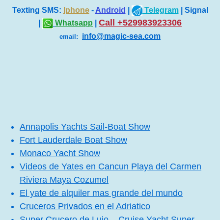
Texting SMS:
Iphone
-
Android
|
Telegram
| Signal
Call +529983923306
|
Whatsapp
|
info@magic-sea.com
email:
Annapolis Yachts Sail-Boat Show
Fort Lauderdale Boat Show
Monaco Yacht Show
Videos de Yates en Cancun Playa del Carmen
Riviera Maya Cozumel
El yate de alquiler mas grande del mundo
Cruceros Privados en el Adriatico
Super Crucero de Lujo – Cruise Yacht Super